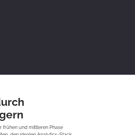
durch
igern
r frühen und mittleren Phase
ten, den idealen Analytics-Stack