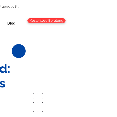
/ 2090 7783
Kostenlose Beratung
Blog
d:
s