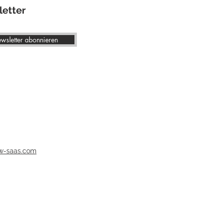
etter
wsletter abonnieren
w-saas.com