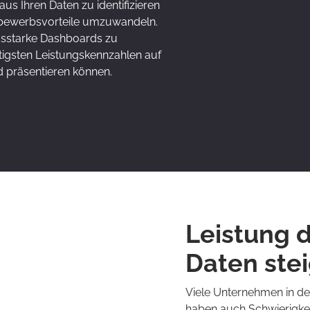
us Ihren Daten zu identifizieren
tbewerbsvorteile umzuwandeln.
ngsstarke Dashboards zu
htigsten Leistungskennzahlen auf
nd präsentieren können.
Leistung 
Daten ste
Viele Unternehmen in de
haben auch Schwierigkei