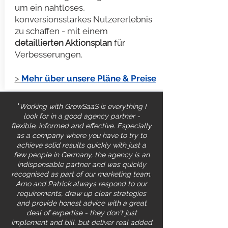
um ein nahtloses,
konversionsstarkes Nutzererlebnis
zu schaffen - mit einem
detaillierten Aktionsplan
für
Verbesserungen.
>
Mehr über unsere Pläne & Preise
"
Working with GrowSaaS is everything I
look for in a good agency partner -
flexible, informed and effective. Especially
as a company where you have to try to
achieve solid results quickly with just a
few people in Germany, the agency is an
indispensable partner and was quickly
recognised as part of our marketing team.
Arno and Patrick always respond to our
requirements, draw up clear strategies
and provide honest advice with a great
deal of expertise - they don't just
implement and bill, but deliver real added