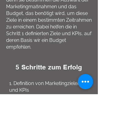
Marketingmaßnahmen und das
Budget, das benötigt wird, um diese
Ziele in einem bestimmten Zeitrahmen
zu erreichen. Dabei helfen die in
Schritt 1 definierten Ziele und KPIs, auf
deren Basis wir ein Budget
empfehlen.
5 Schritte zum Erfolg
1. Definition von Marketingzielen
und KPIs
2. Definition von Marketinginitiativen
(Marketing-Mix) und Budget
wählen
3. Setup des Trackings