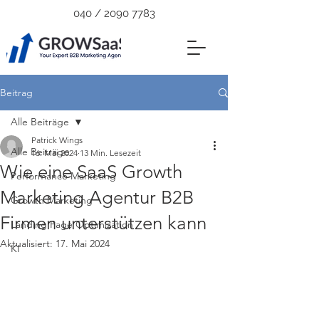
040 /
2090 7783
Beitrag
Alle Beiträge
Patrick Wings
Alle Beiträge
16. Mai 2024
13 Min. Lesezeit
Wie eine SaaS Growth
Performance Marketing
Marketing Agentur B2B
Growth Marketing
Firmen unterstützen kann
Landing Page Optimization
Aktualisiert:
17. Mai 2024
KI