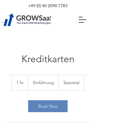
+49 (0) 40 2090 7783
Kreditkarten
Einführung
1 hr
1
Einführung
Seevetal
h
Book Now